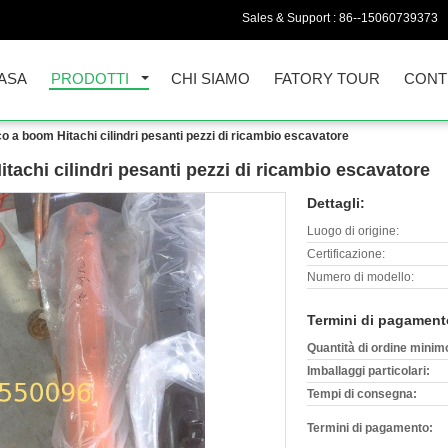
Sales & Support :
86--15060739373
ASA
PRODOTTI
CHI SIAMO
FATORY TOUR
CONT
ico a boom Hitachi cilindri pesanti pezzi di ricambio escavatore
itachi cilindri pesanti pezzi di ricambio escavatore
Dettagli:
Luogo di origine:
Certificazione:
Numero di modello:
Termini di pagament
Quantità di ordine minim
Imballaggi particolari:
Tempi di consegna:
Termini di pagamento: