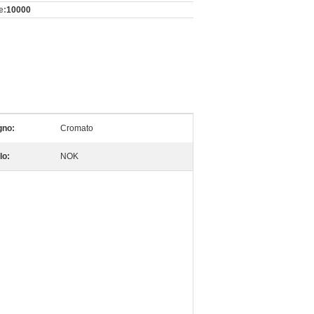
e:
10000
gno:
Cromato
llo:
NOK