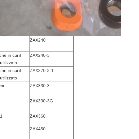
ZAX240
ne in cui il
ZAX240-3
utilizzato
ne in cui il
ZAX270-3-1
utilizzato
gine
ZAX330-3
ZAX330-3G
-1
ZAX360
ZAX450