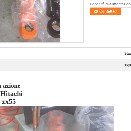
Capacità di alimentazion
Contattaci
Sta
sigi
a azione
i Hitachi
m zx55