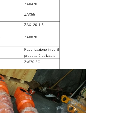
ZAX470
ZAX55
ZAX120-1-6
G
ZAX870
Fabbricazione in cui il
prodotto è utilizzato
Zx670-5G