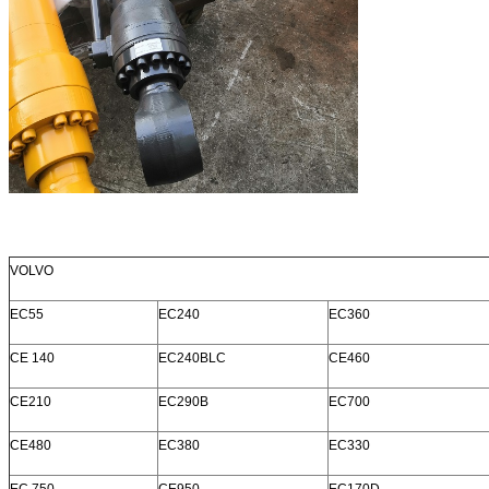
VOLVO
EC55
EC240
EC360
CE 140
EC240BLC
CE460
CE210
EC290B
EC700
CE480
EC380
EC330
EC 750
CE950
EC170D