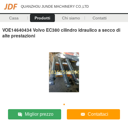
QUANZHOU JUNDE MACHINERY CO.,LTD
Casa
Prodotti
Chi siamo
Contatti
VOE14640434 Volvo EC380 cilindro idraulico a secco di
alte prestazioni
Miglior prezzo
Contattaci