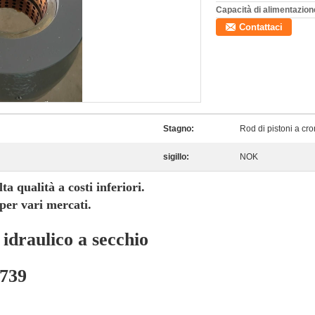
Capacità di alimentazion
Contattaci
Stagno:
Rod di pistoni a cr
sigillo:
NOK
ta qualità a costi inferiori.
er vari mercati.
idraulico a secchio
0739