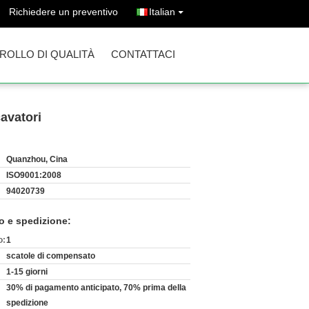
Richiedere un preventivo
Italian
ROLLO DI QUALITÀ
CONTATTACI
cavatori
Quanzhou, Cina
ISO9001:2008
94020739
o e spedizione:
o:
1
scatole di compensato
1-15 giorni
30% di pagamento anticipato, 70% prima della
spedizione