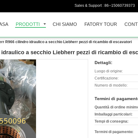
Sales & Support :
86--15060739373
ASA
PRODOTTI
CHI SIAMO
FATORY TOUR
CONT
r R966 cilindro idraulico a secchio Liebherr pezzi di ricambio di escavatori
idraulico a secchio Liebherr pezzi di ricambio di es
Dettagli:
Luogo di origine:
Certificazione:
Numero di modello:
Termini di pagament
Quantità di ordine minim
Imballaggi particolari:
Tempi di consegna:
Termini di pagamento: