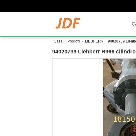
C
Casa
Prodotti
LIEBHERR
94020739 Liehber
94020739 Liehberr R966 cilindro 