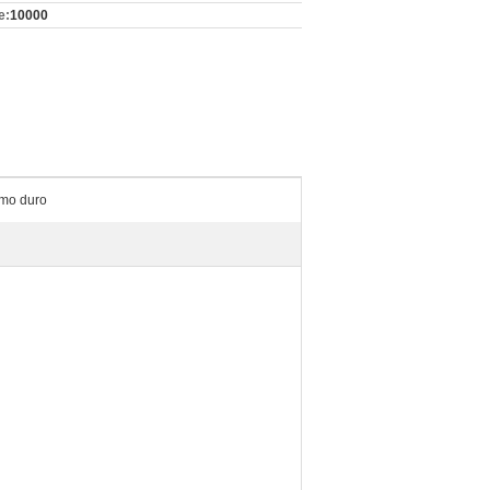
e:
10000
omo duro