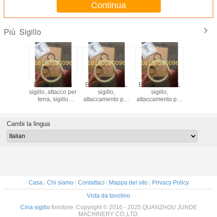
Continua
Sigillo
Più
E345D, sigillo
E330L, E335
E330C, E330D
E329B, 
E365, attacco per
sigillo, attacco per
sigillo, attacco per
sigillo, at
terra, sigillo
terra, sigillo
terra, sigillo
terra, si
idraulico per
idraulico per
idraulico per
idraulic
cilindro per
cilindri di
cilindri per
cilindr
escavatore
escavatori
escavatori
escava
Cambi la lingua
Casa
|
Chi siamo
|
Contattaci
|
Mappa del sito
|
Privacy Policy
Vista da tavolino
Cina sigillo
fornitore. Copyright © 2016 - 2025 QUANZHOU JUNDE
MACHINERY CO.,LTD.