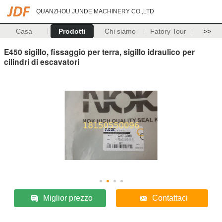
QUANZHOU JUNDE MACHINERY CO.,LTD
Casa
Prodotti
Chi siamo
Fatory Tour
>>
E450 sigillo, fissaggio per terra, sigillo idraulico per
cilindri di escavatori
Miglior prezzo
Contattaci