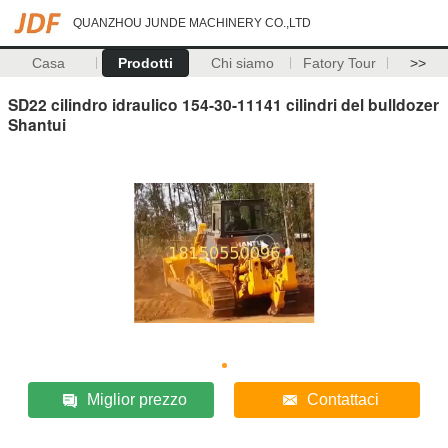
QUANZHOU JUNDE MACHINERY CO.,LTD
Casa
Prodotti
Chi siamo
Fatory Tour
>>
SD22 cilindro idraulico 154-30-11141 cilindri del bulldozer
Shantui
Miglior prezzo
Contattaci